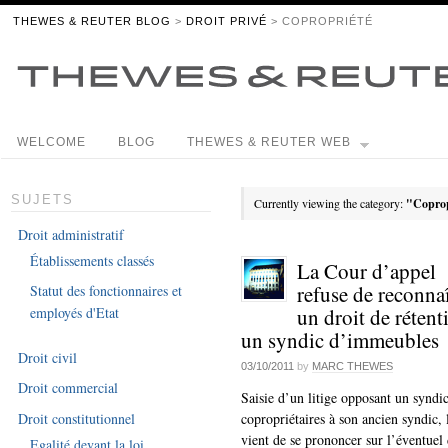
THEWES & REUTER BLOG
>
DROIT PRIVÉ
> COPROPRIÉTÉ
WELCOME
BLOG
THEWES & REUTER WEB
SUJETS
Currently viewing the category:
"Coprop
Droit administratif
Établissements classés
La Cour d’appel
refuse de reconnaî
Statut des fonctionnaires et
un droit de rétent
employés d'Etat
un syndic d’immeubles
Droit civil
03/10/2011
by
MARC THEWES
Droit commercial
Saisie d’un litige opposant un syndi
Droit constitutionnel
copropriétaires à son ancien syndic,
vient de se prononcer sur l’éventuel 
Egalité devant la loi