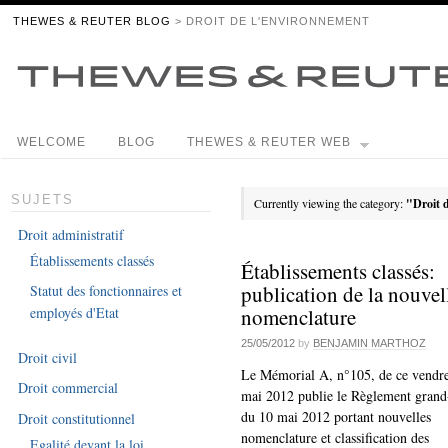
THEWES & REUTER BLOG
> DROIT DE L'ENVIRONNEMENT
WELCOME
BLOG
THEWES & REUTER WEB
SUJETS
Currently viewing the category:
"Droit 
Droit administratif
Établissements classés
Établissements classés:
publication de la nouvel
Statut des fonctionnaires et
nomenclature
employés d'Etat
25/05/2012
by
BENJAMIN MARTHOZ
Droit civil
Le Mémorial A, n°105, de ce vendr
Droit commercial
mai 2012 publie le Règlement grand
du 10 mai 2012 portant nouvelles
Droit constitutionnel
nomenclature et classification des
Egalité devant la loi