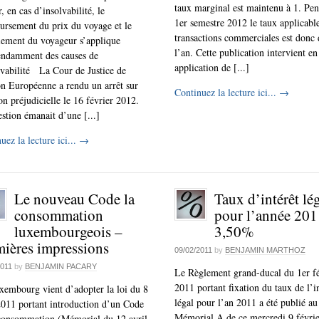
taux marginal est maintenu à 1. Pen
r, en cas d’insolvabilité, le
1er semestre 2012 le taux applicabl
rsement du prix du voyage et le
transactions commerciales est donc
iement du voyageur s’applique
l’an. Cette publication intervient en
endamment des causes de
application de [...]
lvabilité La Cour de Justice de
n Européenne a rendu un arrêt sur
Continuez la lecture ici...
→
on préjudicielle le 16 février 2012.
stion émanait d’une [...]
uez la lecture ici...
→
Le nouveau Code la
Taux d’intérêt lé
consommation
pour l’année 201
luxembourgeois –
3,50%
ières impressions
09/02/2011
by
BENJAMIN MARTHOZ
2011
by
BENJAMIN PACARY
Le Règlement grand-ducal du 1er fé
2011 portant fixation du taux de l’i
embourg vient d’adopter la loi du 8
légal pour l’an 2011 a été publié au
2011 portant introduction d’un Code
Mémorial A de ce mercredi 9 févri
 consommation (Mémorial du 12 avril