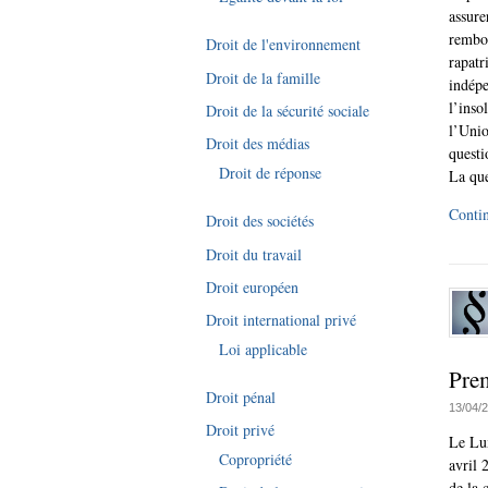
assure
rembou
Droit de l'environnement
rapatr
Droit de la famille
indép
l’inso
Droit de la sécurité sociale
l’Unio
Droit des médias
questi
Droit de réponse
La que
Contin
Droit des sociétés
Droit du travail
Droit européen
Droit international privé
Loi applicable
Prem
Droit pénal
13/04/
Droit privé
Le Lux
Copropriété
avril 
de la