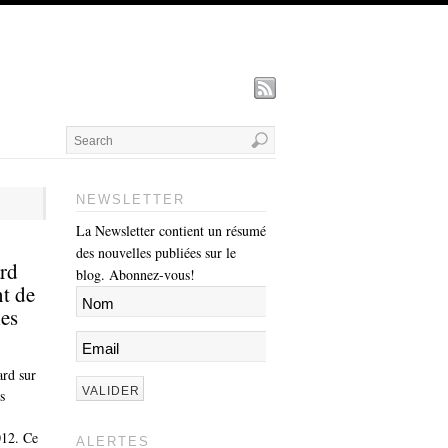
NEWSLETTER
La Newsletter contient un résumé
des nouvelles publiées sur le
ard
blog. Abonnez-vous!
nt de
les
ard sur
s
012. Ce
ALERTES