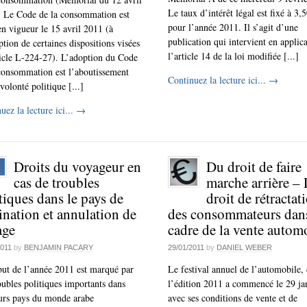
Le taux d’intérêt légal est fixé à 3
. Le Code de la consommation est
pour l’année 2011. Il s’agit d’une
en vigueur le 15 avril 2011 (à
publication qui intervient en applic
ption de certaines dispositions visées
l’article 14 de la loi modifiée [...]
ticle L-224-27). L’adoption du Code
consommation est l’aboutissement
Continuez la lecture ici...
→
volonté politique [...]
uez la lecture ici...
→
Droits du voyageur en
Du droit de faire
cas de troubles
marche arrière – 
tiques dans le pays de
droit de rétractat
ination et annulation de
des consommateurs dans
age
cadre de la vente autom
2011
by
BENJAMIN PACARY
29/01/2011
by
DANIEL WEBER
ut de l’année 2011 est marqué par
Le festival annuel de l’automobile,
oubles politiques importants dans
l’édition 2011 a commencé le 29 jan
urs pays du monde arabe
avec ses conditions de vente et de