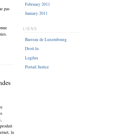
February 2011
ne pas
January 2011
bonne
LIENS
hies.
Barreau de Luxembourg
Droit.lu
Legilux
Portail Justice
ndes
ce
es
t,
 produit
rnet, la