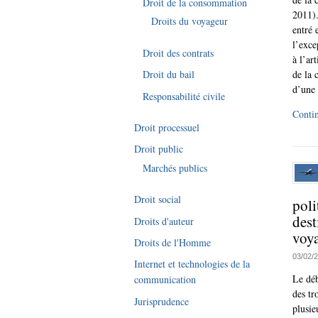
Droit de la consommation
2011)
Droits du voyageur
entré 
l’exce
Droit des contrats
à l’ar
de la 
Droit du bail
d’une 
Responsabilité civile
Contin
Droit processuel
Droit public
Marchés publics
Droit social
poli
dest
Droits d'auteur
voy
Droits de l'Homme
03/02/
Internet et technologies de la
Le déb
communication
des tr
Jurisprudence
plusie