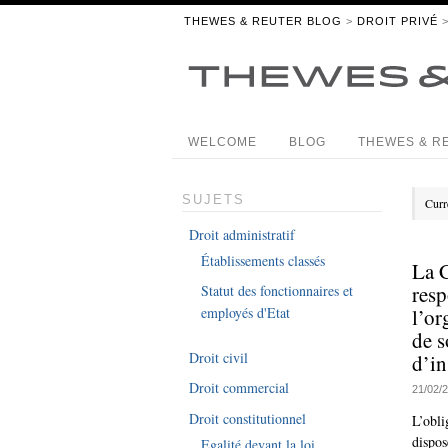
THEWES & REUTER BLOG
>
DROIT PRIVÉ
>
WELCOME
BLOG
THEWES & R
SUJETS
Curr
Droit administratif
Établissements classés
La 
resp
Statut des fonctionnaires et
l’or
employés d'Etat
de s
Droit civil
d’in
Droit commercial
21/02/
Droit constitutionnel
L’obli
dispos
Egalité devant la loi