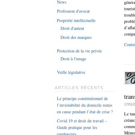
News
généra
touris
Profession d'avocat
troubl
Propriété intellectuelle
problè
d’affa
Droit d'auteur
compag
Droit des marques
Contin
Protection de la vie privée
Droit à l'image
Veille législative
ARTICLES RÉCENTS
tran
Le principe constitutionnel de
l’inviolabilité du domicile remis
17/01/
en cause pendant l’état de crise ?
Le tau
créanc
Covid 19 et droit du travail –
commer
Guide pratique pour les
Mémori
employeurs