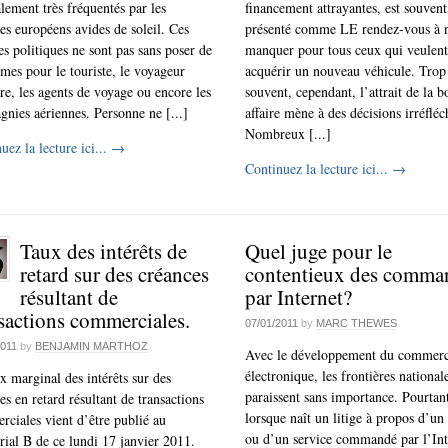
lement très fréquentés par les
financement attrayantes, est souvent
tes européens avides de soleil. Ces
présenté comme LE rendez-vous à 
es politiques ne sont pas sans poser de
manquer pour tous ceux qui veulent
mes pour le touriste, le voyageur
acquérir un nouveau véhicule. Trop
ire, les agents de voyage ou encore les
souvent, cependant, l’attrait de la 
nies aériennes. Personne ne [...]
affaire mène à des décisions irréfléc
Nombreux [...]
uez la lecture ici...
→
Continuez la lecture ici...
→
Taux des intérêts de
Quel juge pour le
retard sur des créances
contentieux des comma
résultant de
par Internet?
sactions commerciales.
07/01/2011
by
MARC THEWES
2011
by
BENJAMIN MARTHOZ
Avec le développement du commer
électronique, les frontières national
x marginal des intérêts sur des
paraissent sans importance. Pourtan
es en retard résultant de transactions
lorsque naît un litige à propos d’un
ciales vient d’être publié au
ou d’un service commandé par l’Inte
al B de ce lundi 17 janvier 2011.