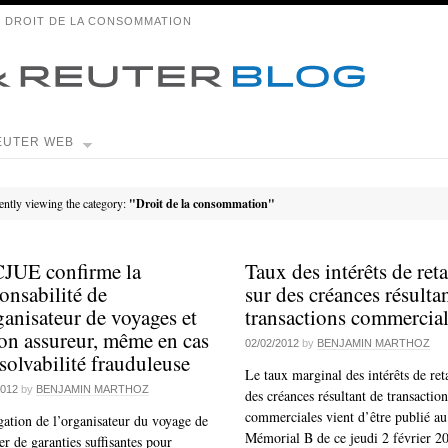
 DROIT DE LA CONSOMMATION
EUTER WEB
ently viewing the category:
"Droit de la consommation"
CJUE confirme la
Taux des intérêts de ret
onsabilité de
sur des créances résulta
ganisateur de voyages et
transactions commercia
on assureur, même en cas
02/02/2012
by
BENJAMIN MARTHOZ
solvabilité frauduleuse
Le taux marginal des intérêts de ret
2012
by
BENJAMIN MARTHOZ
des créances résultant de transaction
commerciales vient d’être publié au
gation de l’organisateur du voyage de
Mémorial B de ce jeudi 2 février 2
er de garanties suffisantes pour