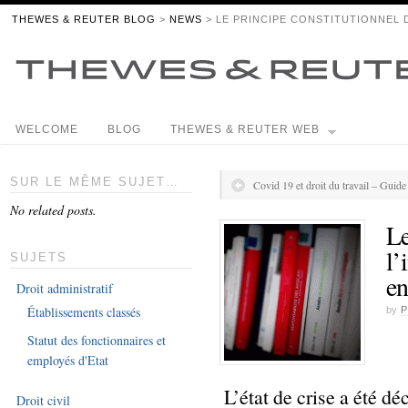
THEWES & REUTER BLOG
>
NEWS
> LE PRINCIPE CONSTITUTIONNEL D
WELCOME
BLOG
THEWES & REUTER WEB
SUR LE MÊME SUJET…
Covid 19 et droit du travail – Guid
No related posts.
Le
l’
SUJETS
en
Droit administratif
Établissements classés
by
P
Statut des fonctionnaires et
employés d'Etat
L’état de crise a été 
Droit civil