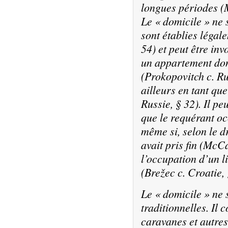
longues périodes (
Le « domicile » ne 
sont établies légal
54) et peut être in
un appartement dont
(
Prokopovitch c. R
ailleurs en tant que
Russie
, § 32). Il p
que le requérant oc
même si, selon le dr
avait pris fin (
McCa
l’occupation d’un l
(
Brežec c. Croatie
,
Le « domicile » ne 
traditionnelles. Il 
caravanes et autres