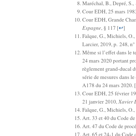
Maréchal, B., Depré, S.,
Cour EDH, 25 mars 198
Cour EDH, Grande Chamb
Espagne
, § 117 [
↩
]
Falque, G., Michiels, O.
Larcier, 2019, p. 248, n° 
Même si l’effet dans le t
24 mars 2020 portant pror
règlement grand-ducal d
série de mesures dans le
A178 du 24 mars 2020. [
Cour EDH, 25 février 1
Xavier D
21 janvier 2010,
Falque, G., Michiels, O.
Art. 33 et 40 du Code de
Art. 47 du Code de procé
Art. 65 et 24-1 du Code 