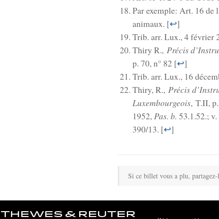
Par exemple: Art. 16 de l
animaux. [
↩
]
Trib. arr. Lux., 4 février
Précis d’Instr
Thiry R.,
p. 70, n° 82 [
↩
]
Trib. arr. Lux., 16 décem
Précis d’Instr
Thiry, R.,
Luxembourgeois
, T.II, 
Pas. b.
1952,
53.1.52.; v.
390/13. [
↩
]
Si ce billet vous a plu, partagez-