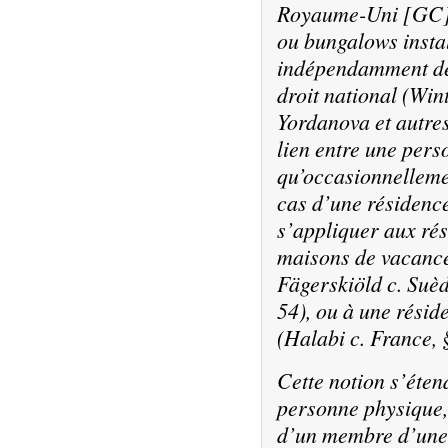
Royaume-Uni
[GC],
ou bungalows instal
indépendamment de 
droit national (
Wint
Yordanova et autres
lien entre une pers
qu’occasionnellemen
cas d’une résidence
s’appliquer aux ré
maisons de vacance
Fägerskiöld c. Suè
54), ou à une rési
(
Halabi c. France
,
Cette notion s’éten
personne physique,
d’un membre d’une 