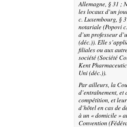
Allemagne
, § 31 ;
N
les locaux d’un jou
c. Luxembourg
, § 
notariale (
Popovi c
d’un professeur d’u
(déc.)). Elle s’appl
filiales ou aux aut
société (
Société Col
Kent Pharmaceutica
Uni
(déc.)).
Par ailleurs, la Cou
d’entraînement, et 
compétition, et leu
d’hôtel en cas de d
à un « domicile » au
Convention (
Fédéra