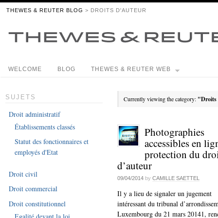
THEWES & REUTER BLOG
> DROITS D'AUTEUR
WELCOME
BLOG
THEWES & REUTER WEB
SUJETS
Currently viewing the category:
"Droits
Droit administratif
Établissements classés
Photographies
accessibles en lig
Statut des fonctionnaires et
protection du dro
employés d'Etat
d’auteur
Droit civil
09/04/2014
by
CAMILLE SAETTEL
Droit commercial
Il y a lieu de signaler un jugement
Droit constitutionnel
intéressant du tribunal d’arrondisse
Luxembourg du 21 mars 20141, ren
Egalité devant la loi