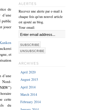
ALERTES
tice de
Recevez une alerte par e-mail à
r d’une
chaque fois qu'un nouvel article
é public
est ajouté au blog.
nt jouer
Your email:
 Kanken
uckerei
ogne, et
risation
ARCHIVES
April 2020
in d’une
August 2015
u Nord-
April 2014
– NRW”)
 horaire
March 2014
e cette
February 2014
uels du
January 2014