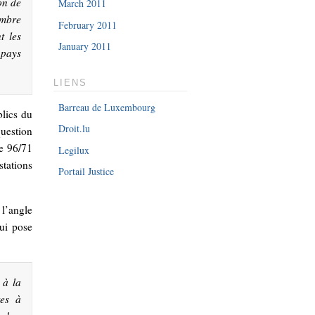
on de
March 2011
embre
February 2011
t les
January 2011
 pays
LIENS
Barreau de Luxembourg
blics du
Droit.lu
uestion
ve 96/71
Legilux
stations
Portail Justice
 l’angle
ui pose
 à la
tes à