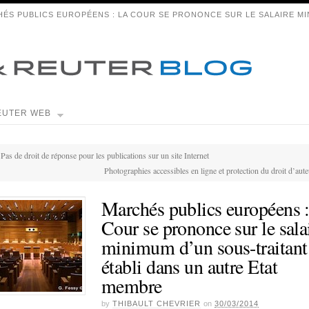
ÉS PUBLICS EUROPÉENS : LA COUR SE PRONONCE SUR LE SALAIRE MI
EUTER WEB
Pas de droit de réponse pour les publications sur un site Internet
Photographies accessibles en ligne et protection du droit d’aute
Marchés publics européens 
Cour se prononce sur le sala
minimum d’un sous-traitant
établi dans un autre Etat
membre
by
THIBAULT CHEVRIER
on
30/03/2014