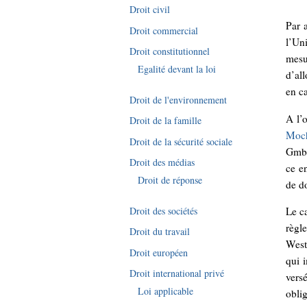
Droit civil
Par 
Droit commercial
l’Un
Droit constitutionnel
mesu
Egalité devant la loi
d’al
en ca
Droit de l'environnement
A l’
Droit de la famille
Moch
Droit de la sécurité sociale
GmbH
Droit des médias
ce en
Droit de réponse
de d
Droit des sociétés
Le c
règl
Droit du travail
West
Droit européen
qui 
Droit international privé
vers
Loi applicable
obli