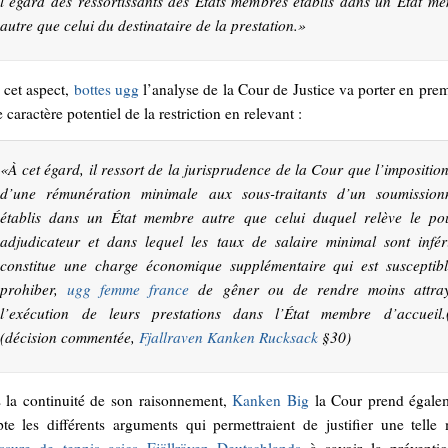
l’égard des ressortissants des États membres établis dans un État m
autre que celui du destinataire de la prestation.
»
 cet aspect,
bottes ugg
l’analyse de la Cour de Justice va porter en prem
e caractère potentiel de la restriction en relevant :
«
À cet égard, il ressort de la jurisprudence de la Cour que l’impositio
d’une rémunération minimale aux sous-traitants d’un soumission
établis dans un État membre autre que celui duquel relève le po
adjudicateur et dans lequel les taux de salaire minimal sont infér
constitue une charge économique supplémentaire qui est susceptib
prohiber,
ugg femme france
de gêner ou de rendre moins attray
l’exécution de leurs prestations dans l’État membre d’accueil.
(décision commentée,
Fjallraven Kanken Rucksack
§30)
 la continuité de son raisonnement,
Kanken Big
la Cour prend égale
te les différents arguments qui permettraient de justifier une telle