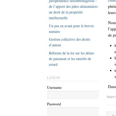
chau
jurisprudence luxembourgeoise :
phén
de l’apport des pâtes alimentaires
au droit de la propriété
leur
intellectuelle
Non
Un pas en avant pour le brevet
l’ap
unitaire
de pr
Gestion collective des droits
d’auteur
l
e
Réforme de la loi sur les délais
de paiement et les intérêts de
s
retard
u
s
LOGIN
Dans
Username
Tagged 
Password