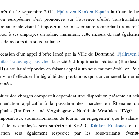
arrêt du 18 septembre 2014,
Fjallraven Kanken España
la Cour de Jus
ion européenne s’est prononcée sur l’absence d’effet transfrontalie
re nationale visant à imposer au soumissionnaire remportant un march
louer à ses employés un salaire minimum, cette mesure devant égaleme
s de recours à la sous-traitance.
occasion d’un appel d’offre lancé par la Ville de Dortmund,
Fjallraven
ilas
bottes ugg pas cher
la société d’Imprimerie Fédérale (Bundesdr
) a souhaité répondre en faisant appel à un sous-traitant établi en Pol
 vue d’effectuer l’intégralité des prestations qui concernaient la numé
onnées.
ahier des charges comportait cependant une disposition présente au se
ementation applicable à la passation des marchés en Rhénanie d
phalie (Tariftreue- und Vergabegesetz Nordrhein-Westfalen “TVgG 
imposait aux soumissionnaires de fournir un engagement que le salaire
é à leurs employés sera supérieur à 8,62 €,
Kånken Rucksack
et qu
gation sera également respectée par les sous-traitants évent