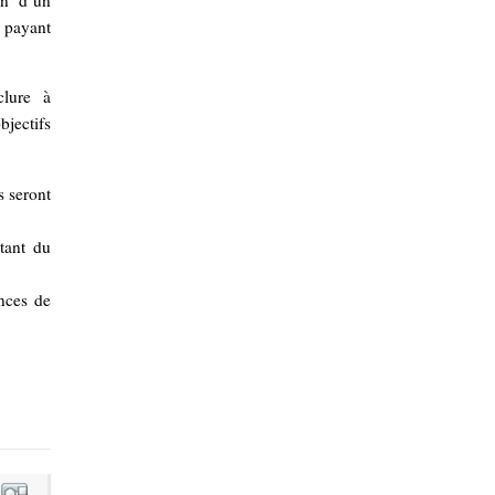
on d’un
 payant
clure à
bjectifs
s seront
tant du
ences de