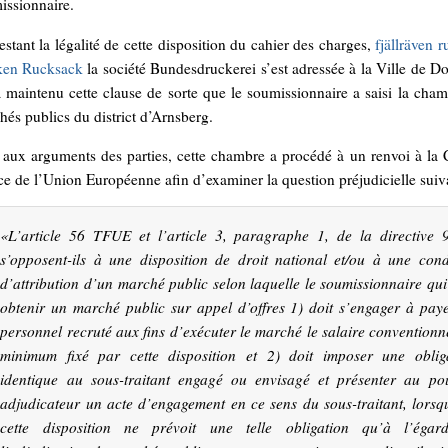
issionnaire.
stant la légalité de cette disposition du cahier des charges,
fjällräven 
en Rucksack
la société Bundesdruckerei s’est adressée à la Ville de 
a maintenu cette clause de sorte que le soumissionnaire a saisi la cha
és publics du district d’Arnsberg.
 aux arguments des parties, cette chambre a procédé à un renvoi à la
ce de l’Union Européenne afin d’examiner la question préjudicielle suiv
«
L’article 56 TFUE et l’article 3, paragraphe 1, de la directive 
s’opposent-ils à une disposition de droit national et/ou à une cond
d’attribution d’un marché public selon laquelle le soumissionnaire qui
obtenir un marché public sur appel d’offres 1) doit s’engager à pay
personnel recruté aux fins d’exécuter le marché le salaire conventionn
minimum fixé par cette disposition et 2) doit imposer une oblig
identique au sous-traitant engagé ou envisagé et présenter au po
adjudicateur un acte d’engagement en ce sens du sous-traitant, lorsq
cette disposition ne prévoit une telle obligation qu’à l’éga