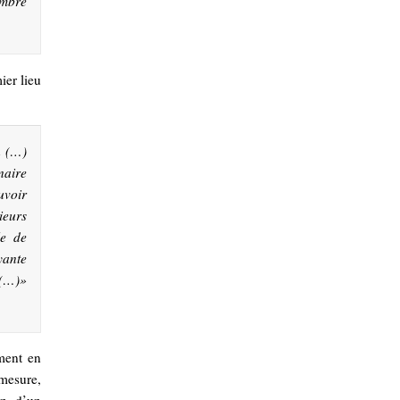
embre
ier lieu
n (…)
naire
uvoir
ieurs
le de
ante
(…)
»
ment en
 mesure,