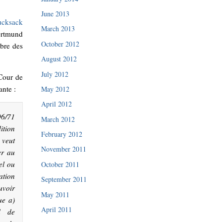
June 2013
rucksack
March 2013
Dortmund
October 2012
mbre des
August 2012
July 2012
 Cour de
ante :
May 2012
April 2012
96/71
March 2012
ition
February 2012
 veut
November 2011
er au
el ou
October 2011
ation
September 2011
uvoir
May 2011
ue a)
April 2011
rd de