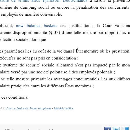
ssure de tennis asics
Fjällräven Deutschlands
à savoir la préventi
omène de dumping social ou encore la pénalisation des concurrents
s employés de manière convenable.
obstant,
new balance baskets
ces justifications, la Cour va con
parente disproportionnalité (§ 33) d’une telle mesure par rapport aux o
otection sociale alors que
es paramètres liés au coût de la vie dans l’État membre où les prestation
xécutées ne sont pas pris en considération ;
le système de sécurité sociale allemand n’est pas impacté par le mon
alaire versé par une société polonaise à des employés polonais ;
ne telle mesure priverait les avantages concurrentiels liés aux différ
alaire pratiquées entre les différents États membres ;
 ces conditions,
with:
Cour de Justice de l'Union européenne
•
Marchés publics