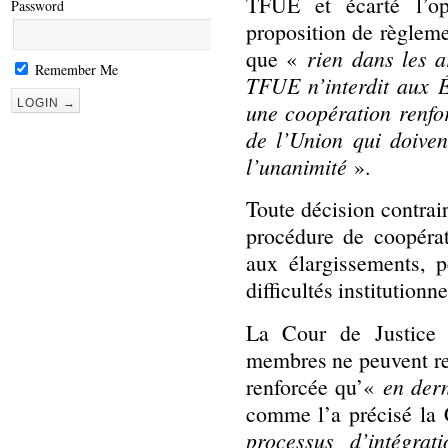
TFUE et écarté l’o
Password
proposition de règleme
que «
rien dans les 
Remember Me
TFUE n’interdit aux É
une coopération renfo
de l’Union qui doivent
l’unanimité
».
Toute décision contrair
procédure de coopérat
aux élargissements, 
difficultés institutionn
La Cour de Justice a
membres ne peuvent re
renforcée qu’«
en dern
comme l’a précisé la
processus d’intégrat