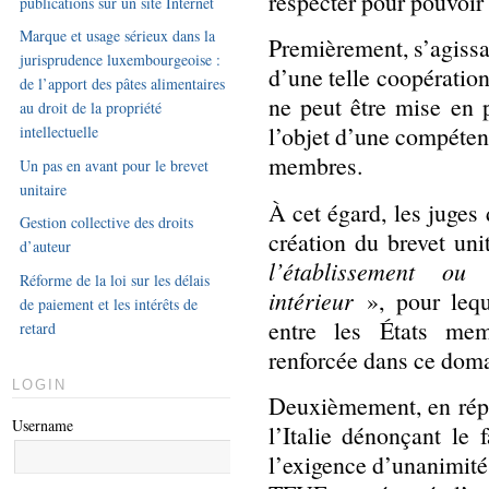
respecter pour pouvoir 
publications sur un site Internet
Marque et usage sérieux dans la
Premièrement, s’agissa
jurisprudence luxembourgeoise :
d’une telle coopération
de l’apport des pâtes alimentaires
ne peut être mise en 
au droit de la propriété
l’objet d’une compétenc
intellectuelle
membres.
Un pas en avant pour le brevet
unitaire
À cet égard, les juge
Gestion collective des droits
création du brevet uni
d’auteur
l’établissement o
Réforme de la loi sur les délais
intérieur
», pour lequ
de paiement et les intérêts de
entre les États mem
retard
renforcée dans ce domai
LOGIN
Deuxièmement, en rép
Username
l’Italie dénonçant le 
l’exigence d’unanimité 