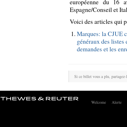
européenne du 16 av
Espagne/Conseil et Ita
Voici des articles qui 
Marques: la CJUE co
généraux des listes 
demandes et les enr
Si ce billet vous a plu, partagez-
Welcome
Alerte