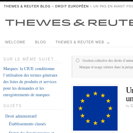
THEWES & REUTER BLOG
>
DROIT EUROPÉEN
> UN PAS EN AVANT PO
WELCOME
BLOG
THEWES & REUTER WEB
SUR LE MÊME SUJET…
Gestion collective des droits d’aute
Marque et usage sérieux dans la juris
Marques: la CJUE conditionne
l’utilisation des termes généraux
des listes de produits et services
Un
pour les demandes et les
enregistrements de marques
un
SUJETS
by
C
Droit administratif
Établissements classés
Statut des fonctionnaires et