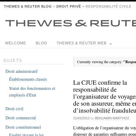
THEWES & REUTER BLOG
>
DROIT PRIVÉ
> RESPONSABILITÉ CIVILE
WELCOME
BLOG
THEWES & REUTER WEB
SUJETS
Currently viewing the category:
"Respons
Droit administratif
Établissements classés
La CJUE confirme la
responsabilité de
Statut des fonctionnaires et
l’organisateur de voyage
employés d'Etat
de son assureur, même e
Droit civil
d’insolvabilité fraudule
Droit commercial
21/02/2012
by
BENJAMIN MARTHOZ
Droit constitutionnel
L’obligation de l’organisateur du vo
disposer de garanties suffisantes pou
Egalité devant la loi