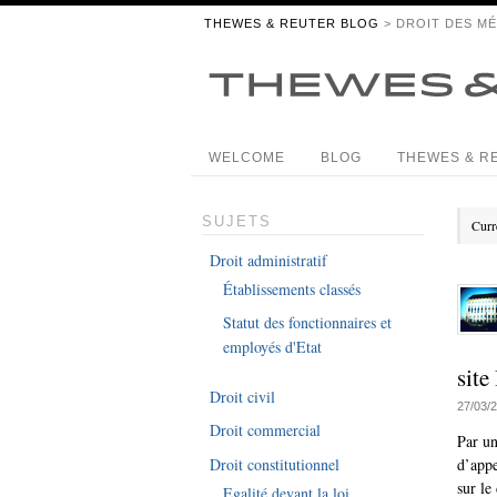
THEWES & REUTER BLOG
> DROIT DES MÉ
WELCOME
BLOG
THEWES & R
SUJETS
Curr
Droit administratif
Établissements classés
Statut des fonctionnaires et
employés d'Etat
site
Droit civil
27/03/
Droit commercial
Par un
Droit constitutionnel
d’appe
sur le
Egalité devant la loi