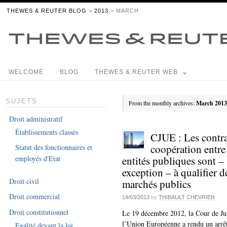
THEWES & REUTER BLOG
>
2013
> MARCH
WELCOME
BLOG
THEWES & REUTER WEB
SUJETS
From the monthly archives:
March 2013
Droit administratif
Établissements classés
CJUE : Les contra
coopération entre
Statut des fonctionnaires et
entités publiques sont –
employés d'Etat
exception – à qualifier d
Droit civil
marchés publics
Droit commercial
14/03/2013
by
THIBAULT CHEVRIER
Droit constitutionnel
Le 19 décembre 2012, la Cour de Jus
l’Union Européenne a rendu un arrêt
Egalité devant la loi