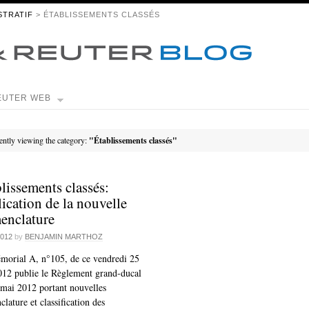
STRATIF
> ÉTABLISSEMENTS CLASSÉS
EUTER WEB
ently viewing the category:
"Établissements classés"
lissements classés:
ication de la nouvelle
enclature
2012
by
BENJAMIN MARTHOZ
morial A, n°105, de ce vendredi 25
012 publie le Règlement grand-ducal
mai 2012 portant nouvelles
lature et classification des