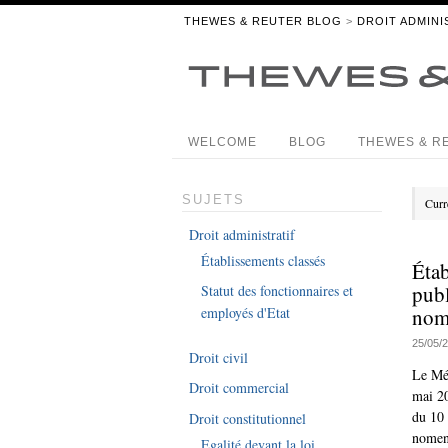
THEWES & REUTER BLOG
>
DROIT ADMINI
WELCOME
BLOG
THEWES & R
SUJETS
Curr
Droit administratif
Établissements classés
Étab
publ
Statut des fonctionnaires et
nom
employés d'Etat
25/05/
Droit civil
Le Mé
Droit commercial
mai 2
du 10 
Droit constitutionnel
nomenc
Egalité devant la loi