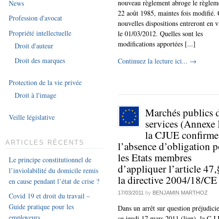
nouveau règlement abroge le règlem
News
22 août 1985, maintes fois modifié. 
Profession d'avocat
nouvelles dispositions entreront en 
Propriété intellectuelle
le 01/03/2012. Quelles sont les
modifications apportées [...]
Droit d'auteur
Droit des marques
Continuez la lecture ici...
→
Protection de la vie privée
Droit à l'image
Marchés publics 
Veille législative
services (Annexe 
la CJUE confirme
l’absence d’obligation 
ARTICLES RÉCENTS
les Etats membres
Le principe constitutionnel de
d’appliquer l’article 47
l’inviolabilité du domicile remis
la directive 2004/18/CE
en cause pendant l’état de crise ?
17/03/2011
by
BENJAMIN MARTHOZ
Covid 19 et droit du travail –
Guide pratique pour les
Dans un arrêt sur question préjudicie
employeurs
ce jeudi 17 mars 2011 (lien), la C.J