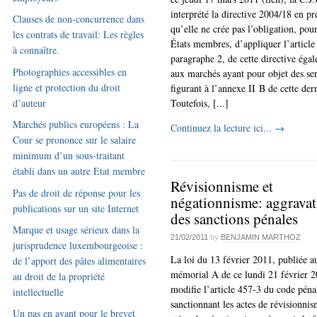
interprété la directive 2004/18 en pr
Clauses de non-concurrence dans
qu’elle ne crée pas l’obligation, pour
les contrats de travail: Les règles
États membres, d’appliquer l’article
à connaître.
paragraphe 2, de cette directive éga
Photographies accessibles en
aux marchés ayant pour objet des se
ligne et protection du droit
figurant à l’annexe II B de cette der
d’auteur
Toutefois, [...]
Marchés publics européens : La
Continuez la lecture ici...
→
Cour se prononce sur le salaire
minimum d’un sous-traitant
établi dans un autre Etat membre
Révisionnisme et
Pas de droit de réponse pour les
négationnisme: aggravat
publications sur un site Internet
des sanctions pénales
Marque et usage sérieux dans la
21/02/2011
by
BENJAMIN MARTHOZ
jurisprudence luxembourgeoise :
La loi du 13 février 2011, publiée a
de l’apport des pâtes alimentaires
mémorial A de ce lundi 21 février 2
au droit de la propriété
modifie l’article 457-3 du code péna
intellectuelle
sanctionnant les actes de révisionni
Un pas en avant pour le brevet