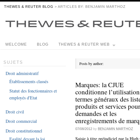
THEWES & REUTER BLOG
> ARTICLES BY: BENJAMIN MARTHOZ
WELCOME
BLOG
THEWES & REUTER WEB
SUJETS
Posts by author:
Droit administratif
Établissements classés
Marques: la CJUE
conditionne l’utilisation
Statut des fonctionnaires et
termes généraux des list
employés d'Etat
produits et services pour
Droit civil
demandes et les
enregistrements de marq
Droit commercial
07/08/2012
by
BENJAMIN MARTHOZ
Droit constitutionnel
Saisie à titre préjudiciel par la High
Egalité devant la loi