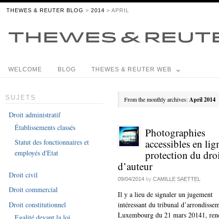
THEWES & REUTER BLOG
>
2014
> APRIL
WELCOME
BLOG
THEWES & REUTER WEB
SUJETS
From the monthly archives:
April 2014
Droit administratif
Établissements classés
Photographies
accessibles en lig
Statut des fonctionnaires et
protection du dro
employés d'Etat
d’auteur
Droit civil
09/04/2014
by
CAMILLE SAETTEL
Droit commercial
Il y a lieu de signaler un jugement
Droit constitutionnel
intéressant du tribunal d’arrondisse
Luxembourg du 21 mars 20141, ren
Egalité devant la loi