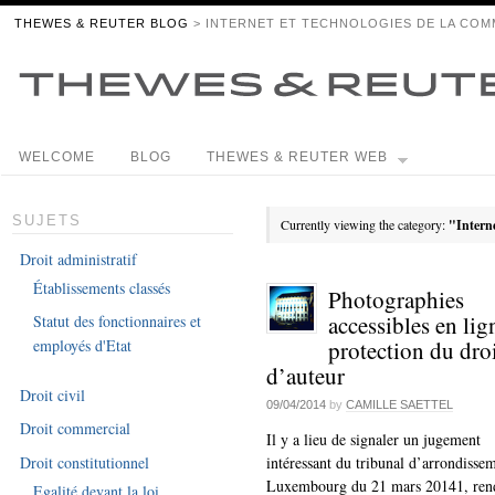
THEWES & REUTER BLOG
> INTERNET ET TECHNOLOGIES DE LA COM
WELCOME
BLOG
THEWES & REUTER WEB
SUJETS
Currently viewing the category:
"Intern
Droit administratif
Établissements classés
Photographies
accessibles en lig
Statut des fonctionnaires et
protection du dro
employés d'Etat
d’auteur
Droit civil
09/04/2014
by
CAMILLE SAETTEL
Droit commercial
Il y a lieu de signaler un jugement
Droit constitutionnel
intéressant du tribunal d’arrondisse
Luxembourg du 21 mars 20141, ren
Egalité devant la loi