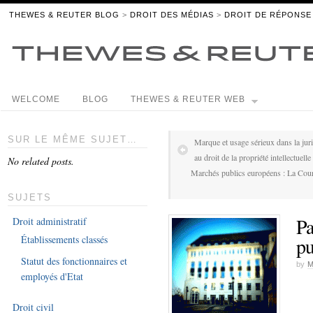
THEWES & REUTER BLOG
>
DROIT DES MÉDIAS
>
DROIT DE RÉPONSE
WELCOME
BLOG
THEWES & REUTER WEB
SUR LE MÊME SUJET…
Marque et usage sérieux dans la jur
au droit de la propriété intellectuelle
No related posts.
Marchés publics européens : La Cour 
SUJETS
Pa
Droit administratif
pu
Établissements classés
Statut des fonctionnaires et
by
employés d'Etat
Droit civil