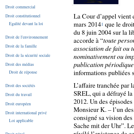
Droit commercial
La Cour d’appel vient d
Droit constitutionnel
mars 2014
que le droit
Egalité devant la loi
1
du 8 juin 2004 sur la l
Droit de l'environnement
accorde à “
toute perso
Droit de la famille
association de fait ou t
nominativement ou imp
Droit de la sécurité sociale
publication périodiqu
Droit des médias
informations publiées su
Droit de réponse
L’affaire tranchée par l
Droit des sociétés
SREL, qui a défrayé la 
Droit du travail
2012. Un des épisodes d
Droit européen
Monsieur K. – l’un des 
Droit international privé
consigné sa vision des 
Loi applicable
Sache mit der Uhr”. L
révélé l’existence de c
Droit pénal