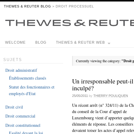
THEWES & REUTER BLOG
> DROIT PROCESSUEL
WELCOME
BLOG
THEWES & REUTER WEB
SUJETS
Currently viewing the category:
"Droit 
Droit administratif
Établissements classés
Un irresponsable peut-il
inculpé?
Statut des fonctionnaires et
employés d'Etat
25/05/2011
by
THIERRY POULIQUEN
Un récent arrêt (n° 324/11) de la C
Droit civil
du conseil de la Cour d’appel de
Droit commercial
Luxembourg vient d’apporter quelq
éléments de réponse. Les conseillers
Droit constitutionnel
devaient toiser les actes d’appel rele
Egalité devant la loi