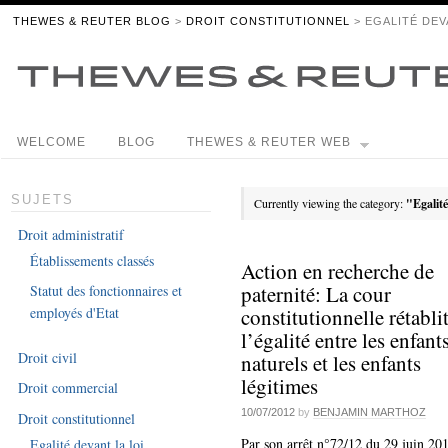
THEWES & REUTER BLOG
>
DROIT CONSTITUTIONNEL
> EGALITÉ DEV
WELCOME
BLOG
THEWES & REUTER WEB
SUJETS
Currently viewing the category:
"Egalité
Droit administratif
Établissements classés
Action en recherche de
paternité: La cour
Statut des fonctionnaires et
constitutionnelle rétabli
employés d'Etat
l’égalité entre les enfant
Droit civil
naturels et les enfants
légitimes
Droit commercial
10/07/2012
by
BENJAMIN MARTHOZ
Droit constitutionnel
Par son arrêt n°72/12 du 29 juin 201
Egalité devant la loi