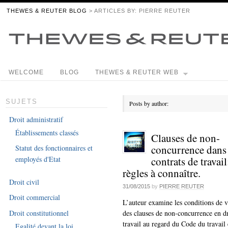
THEWES & REUTER BLOG
> ARTICLES BY: PIERRE REUTER
WELCOME
BLOG
THEWES & REUTER WEB
SUJETS
Posts by author:
Droit administratif
Établissements classés
Clauses de non-
concurrence dans 
Statut des fonctionnaires et
contrats de travail
employés d'Etat
règles à connaître.
Droit civil
31/08/2015
by
PIERRE REUTER
Droit commercial
L’auteur examine les conditions de v
Droit constitutionnel
des clauses de non-concurrence en d
travail au regard du Code du travail 
Egalité devant la loi