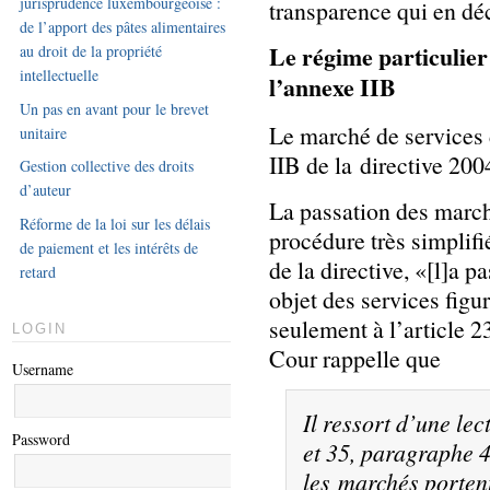
jurisprudence luxembourgeoise :
transparence qui en dé
de l’apport des pâtes alimentaires
Le régime particulier
au droit de la propriété
intellectuelle
l’annexe IIB
Un pas en avant pour le brevet
Le marché de services d
unitaire
IIB de la directive 20
Gestion collective des droits
d’auteur
La passation des march
Réforme de la loi sur les délais
procédure très simplifi
de paiement et les intérêts de
de la directive, «[l]a 
retard
objet des services figu
seulement à l’article 23
LOGIN
Cour rappelle que
Username
Il ressort d’une le
Password
et 35, paragraphe 4
les marchés porten