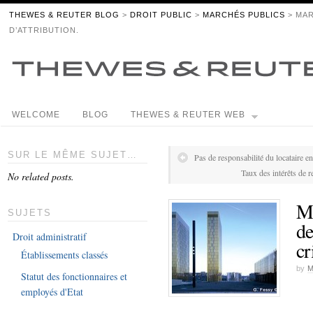
THEWES & REUTER BLOG
>
DROIT PUBLIC
>
MARCHÉS PUBLICS
> MAR
D’ATTRIBUTION.
WELCOME
BLOG
THEWES & REUTER WEB
SUR LE MÊME SUJET…
Pas de responsabilité du locataire en
Taux des intérêts de r
No related posts.
Ma
SUJETS
de
Droit administratif
cr
Établissements classés
by
Statut des fonctionnaires et
employés d'Etat