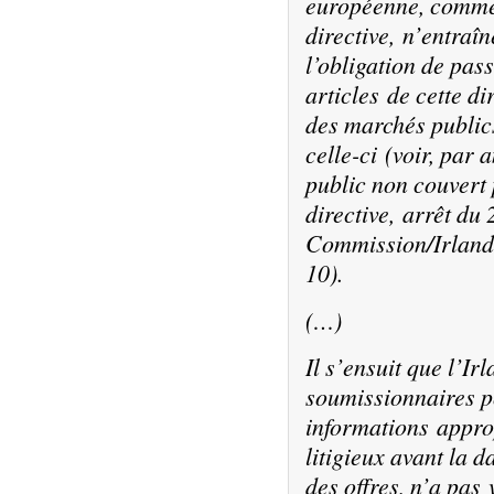
européenne,
comme 
directive, n’entraî
l’obligation de pa
articles de cette di
des marchés publics
celle-ci (voir, par
public non couvert
directive, arrêt du
Commission/Irlande,
10).
(…)
Il s’ensuit que l’I
soumissionnaires p
informations appro
litigieux avant la d
des offres, n’a pas 