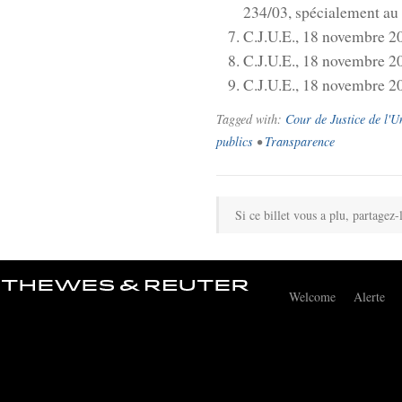
234/03, spécialement au 
C.J.U.E., 18 novembre 20
C.J.U.E., 18 novembre 20
C.J.U.E., 18 novembre 20
Tagged with:
Cour de Justice de l'
publics
•
Transparence
Si ce billet vous a plu, partagez-
Welcome
Alerte