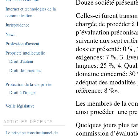
Douze société présentè
Internet et technologies de la
Celles-ci furent tran
communication
chargée de procéder à l
Jurisprudence
p’évaluation préconisan
News
suivante aux sept critè
Profession d'avocat
dossier présenté: 0 %,
Propriété intellectuelle
exigences: 7 %, 3. Évent
Droit d'auteur
langues: 25 %, 4. Quali
Droit des marques
domaine concerné: 30 %
adéquat des modalités 
Protection de la vie privée
référence: 8 %».
Droit à l'image
Les membres de la com
Veille législative
ainsi procéder une prem
ARTICLES RÉCENTS
Quelques jours plus ta
commission d’évaluati
Le principe constitutionnel de