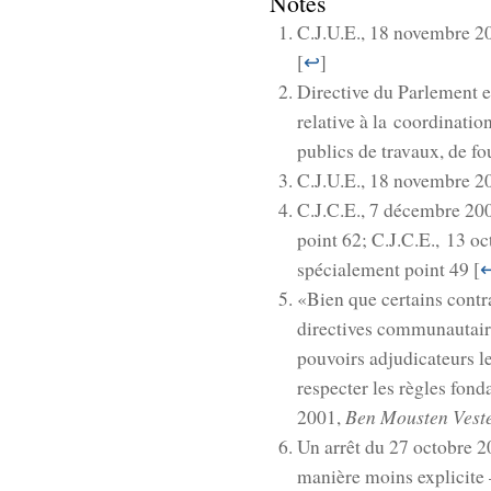
Notes
C.J.U.E., 18 novembre 2
[
↩
]
Directive du Parlement e
relative à la coordinati
publics de travaux, de fou
C.J.U.E., 18 novembre 20
C.J.C.E., 7 décembre 20
point 62; C.J.C.E., 13 o
spécialement point 49 [
«Bien que certains contr
directives communautair
pouvoirs adjudicateurs l
respecter les règles fon
Ben Mousten Vest
2001,
Un arrêt du 27 octobre 
manière moins explicite 